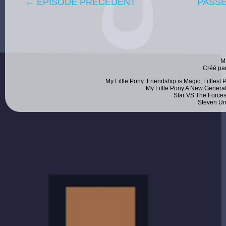
← ÉPISODE PRÉCÉDENT
PASSE
M
Créé pa
My Little Pony: Friendship is Magic, Littlest
My Little Pony A New Generat
Star VS The Forces
Steven Un